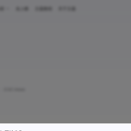
容
友人帐
主题教程
关于主题
·
3165 Views